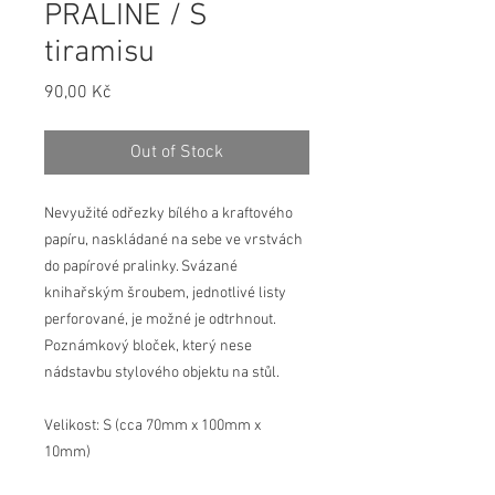
PRALINE / S
tiramisu
Price
90,00 Kč
Out of Stock
Nevyužité odřezky bílého a kraftového 
papíru, naskládané na sebe ve vrstvách 
do papírové pralinky. Svázané 
knihařským šroubem, jednotlivé listy 
perforované, je možné je odtrhnout.
Poznámkový bloček, který nese 
nádstavbu stylového objektu na stůl. 
Velikost: S (cca 70mm x 100mm x 
10mm)