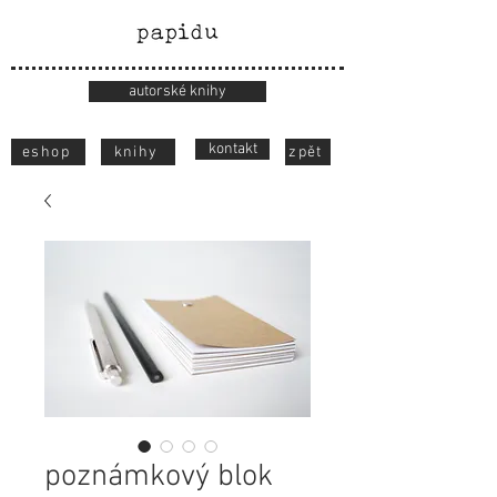
autorské knihy
kontakt
eshop
knihy
zpět
poznámkový blok