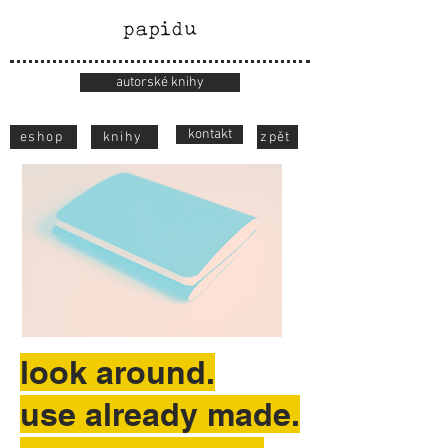
autorské knihy
kontakt
eshop
knihy
zpět
look around.
use already made.