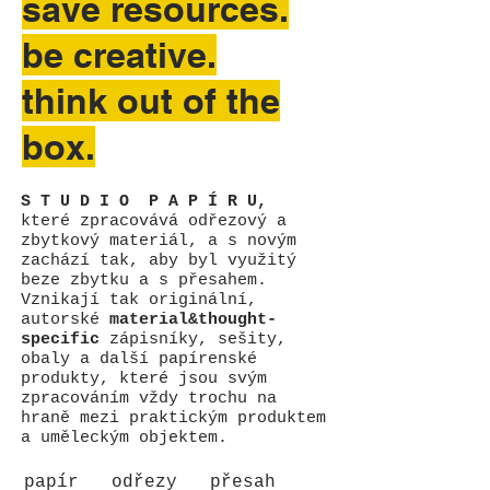
save resources.
be creative.
think out of the
box.
S T U D I O P A P Í R U,
které zpracovává odřezový a
zbytkový materiál,
a s novým
zachází tak, aby byl využitý
beze zbytku a s přesahem.
Vznikají tak originální,
autorské
material&thought-
specific
zápisníky, sešity,
obaly a další papírenské
produkty, které jsou svým
zpracováním vždy trochu na
hraně mezi praktickým produktem
a uměleckým objektem.
papír odřezy přesah