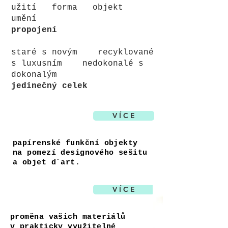
užití forma objekt
umění
propojení
staré s novým recyklované
s luxusním nedokonalé s
dokonalým
jedinečný celek
V Í C E
PAPÍRNICTVÍ
papírenské funkční objekty
na pomezí designového sešitu
a objet d´art
.
V Í C E
UPCYCLING
proměna vašich materiálů
v prakticky využitelné