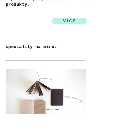
produkty.
V Í C E
NEW &
ZEROWASTE
speciality
na míru
.