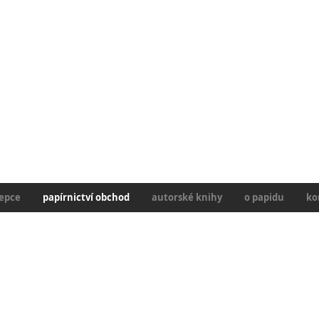
epce
papírnictví obchod
autorské knihy
o papidu
ko