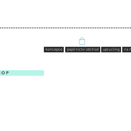
koncepce
papírnictví obchod
upcycling
na 
H O P