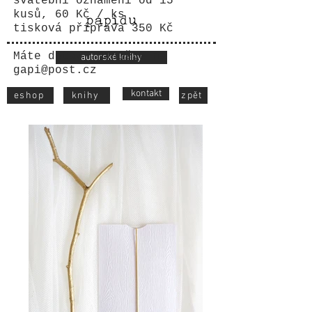
svatební oznámení od 15
kusů, 60 Kč / ks
tisková příprava 350 Kč
Máte dotaz? Napište na
autorské knihy
gapi@post.cz
kontakt
eshop
knihy
zpět