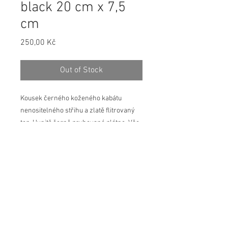
black 20 cm x 7,5
cm
Price
250,00 Kč
Out of Stock
Kousek černého koženého kabátu 
nenositelného střihu a zlatě flitrovaný 
top. Uvnitř černě pruhované plátno. Vše 
zapnuté zlatým kovovým zipem.
Vnitřní rozměr: cca 19 cm (šířka) x 6,5 
cm (výška)
product info
Jedinečný kousek z recyklovaných a
zbytkovývh materiálů.