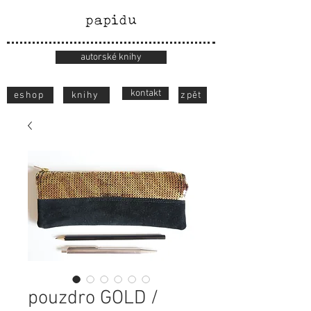
autorské knihy
kontakt
eshop
knihy
zpět
pouzdro GOLD /