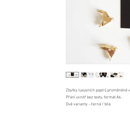
Zbytky luxusních papírů proměněné v p
Přání uvnitř bez textu, formát A6.
Dvě varianty - černá / bílá.