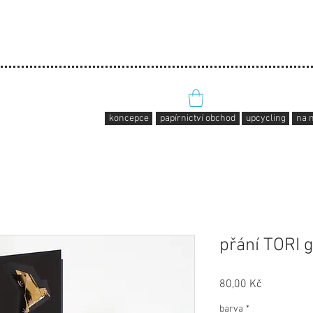
koncepce
papírnictví obchod
upcycling
na 
přání TORI 
Price
80,00 Kč
barva
*