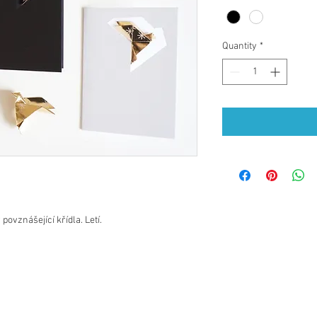
Quantity
*
ovznášející křídla. Letí.