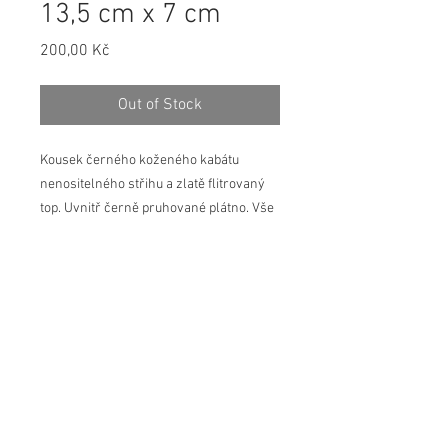
13,5 cm x 7 cm
Price
200,00 Kč
Out of Stock
Kousek černého koženého kabátu 
nenositelného střihu a zlatě flitrovaný 
top. Uvnitř černě pruhované plátno. Vše 
zapnuté zlatým kovovým zipem.
Vnitřní rozměr: cca 12,5 cm (šířka) x 6 
cm (výška)
product info
Jedinečný kousek z recyklovaných a
zbytkovývh materiálů.