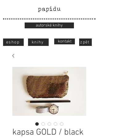
autorské knihy
kontakt
eshop
knihy
zpět
kapsa GOLD / black